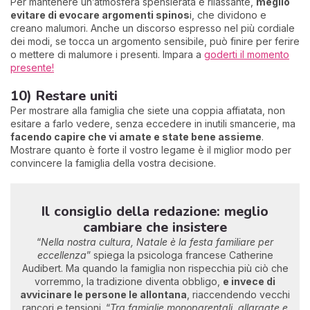
Per mantenere un’atmosfera spensierata e rilassante,
meglio
evitare di evocare argomenti spinos
i, che dividono e
creano malumori. Anche un discorso espresso nel più cordiale
dei modi, se tocca un argomento sensibile, può finire per ferire
o mettere di malumore i presenti. Impara a
goderti il momento
presente!
10) Restare uniti
Per mostrare alla famiglia che siete una coppia affiatata, non
esitare a farlo vedere, senza eccedere in inutili smancerie, ma
facendo capire che vi amate e state bene assieme
.
Mostrare quanto è forte il vostro legame è il miglior modo per
convincere la famiglia della vostra decisione.
Il consiglio della redazione: meglio
cambiare che insistere
“
Nella nostra cultura, Natale è la festa familiare per
eccellenza
” spiega la psicologa francese Catherine
Audibert. Ma quando la famiglia non rispecchia più ciò che
vorremmo, la tradizione diventa obbligo,
e invece di
avvicinare le persone le allontana
, riaccendendo vecchi
rancori e tensioni. “
Tra famiglie monoparentali, allargate e