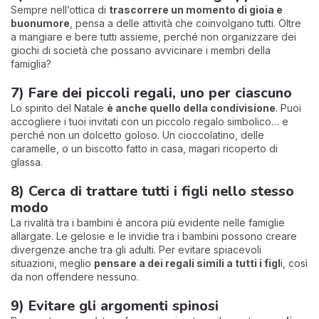
Sempre nell’ottica di
trascorrere un momento di gioia e
buonumore
, pensa a delle attività che coinvolgano tutti. Oltre
a mangiare e bere tutti assieme, perché non organizzare dei
giochi di società che possano avvicinare i membri della
famiglia?
7) Fare dei piccoli regali, uno per ciascuno
Lo spirito del Natale
è anche quello della condivisione
. Puoi
accogliere i tuoi invitati con un piccolo regalo simbolico… e
perché non un dolcetto goloso. Un cioccolatino, delle
caramelle, o un biscotto fatto in casa, magari ricoperto di
glassa.
8) Cerca di trattare tutti i figli nello stesso
modo
La rivalità tra i bambini è ancora più evidente nelle famiglie
allargate. Le gelosie e le invidie tra i bambini possono creare
divergenze anche tra gli adulti. Per evitare spiacevoli
situazioni, meglio
pensare a dei regali simili a tutti i figl
i, così
da non offendere nessuno.
9) Evitare gli argomenti spinosi