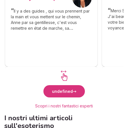
Merci Sab
Il y a des guides , qui vous prennent par
J'ai beau
la main et vous mettent sur le chemin,
votre bienv
Anne par sa gentillesse, c'est vous
voyance. 
remettre en état de marche, sa
éléments a
bienveillance, ça franchise vous apporte
complaisa
beaucoup de bonheur, elle vous dit avec
réalisme. J
calmé le déroulement des étapes et vous
Un grand m
apprend la patience. Merci Anne pour tout
. Je me permets également d'inciter les
consultants à faire appel à vous . ❤️🙏🫶
undefined
Scopri i nostri fantastici esperti
I nostri ultimi articoli
sull'esoterismo