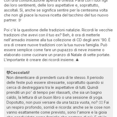
con una comunicazione aperta e onesta. Parla con i tuoi figli
dei loro sentimenti, delle loro aspettative e, soprattutto,
ascoltali. Sì, anche se significa sentire per la centesima volta
che non gli piace la nuova ricetta del tacchino del tuo nuovo
partner. 🦃
Poi c'è la questione delle tradizioni natalizie. Ricordi le vecchie
tradizioni che avevi con il tuo ex? Beh, è ora di metterle
nell'armadio insieme alla tua collezione di CD degli anni '90. È
ora di creare nuove tradizioni con la tua nuova famiglia. Può
essere semplice come fare un pupazzo di neve insieme o
elaborato come cucinare un pranzo di Natale di sette portate.
L'importante è creare dei ricordi insieme. 🎄
💆Coccolati!
Non dimenticare di prenderti cura di te stesso. Il periodo
delle feste può essere stressante, soprattutto quando si
cerca di destreggiarsi tra le aspettative di tutti. Quindi
prenditi un po' di tempo per rilassarti, che sia un bagno
caldo, la lettura di un buon libro o una sessione di yoga.
Dopotutto, non puoi versare da una tazza vuota, no? 🧘‍♀️ Fai
un respiro profondo, sorridi e ricorda: anche se le cose non
vanno esattamente come previsto, sono l'amore e la gioia